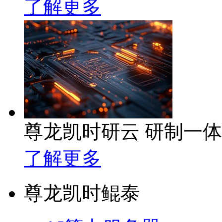
了解更多
尊龙凯时研云 研制一
了解更多
尊龙凯时鲲泰