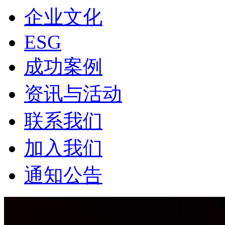
企业文化
ESG
成功案例
资讯与活动
联系我们
加入我们
通知公告