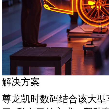
解决方案
尊龙凯时数码结合该大型车