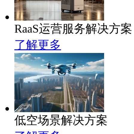
RaaS运营服务解决方案
了解更多
低空场景解决方案