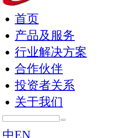
首页
产品及服务
行业解决方案
合作伙伴
投资者关系
关于我们
中
EN